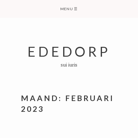
Skip
MENU
☰
to
content
EDEDORP
sui iuris
MAAND:
FEBRUARI
2023