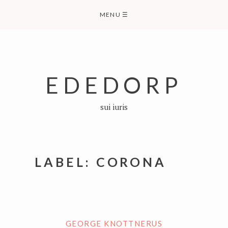
Skip
MENU
☰
to
content
EDEDORP
sui iuris
LABEL:
CORONA
GEORGE KNOTTNERUS