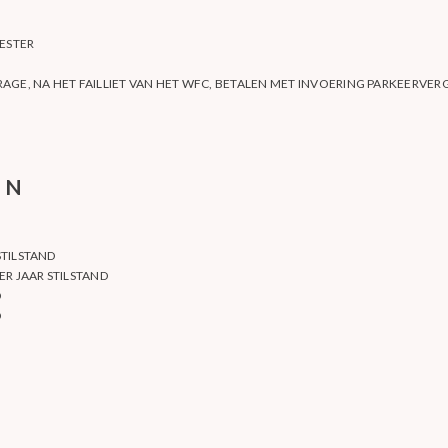
ESTER
AGE, NA HET FAILLIET VAN HET WFC, BETALEN MET INVOERING PARKEERVE
EN
STILSTAND
ER JAAR STILSTAND
D
D