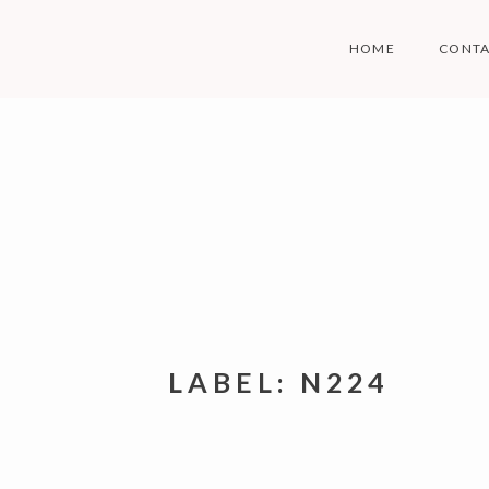
Skip
to
HOME
CONT
content
LABEL:
N224