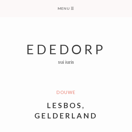
Skip
MENU
☰
to
content
EDEDORP
sui iuris
DOUWE
LESBOS,
GELDERLAND