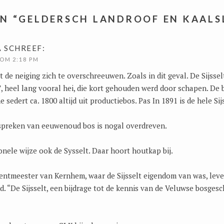
N “
GELDERSCH LANDROOF EN KAALS
A
SCHREEF:
 OM 2:18 PM
de neiging zich te overschreeuwen. Zoals in dit geval. De Sijsselt
 heel lang vooral hei, die kort gehouden werd door schapen. De b
sedert ca. 1800 altijd uit productiebos. Pas In 1891 is de hele Sij
 spreken van eeuwenoud bos is nogal overdreven.
nele wijze ook de Sysselt. Daar hoort houtkap bij.
rentmeester van Kernhem, waar de Sijsselt eigendom van was, lever
nd. “De Sijsselt, een bijdrage tot de kennis van de Veluwse bosges