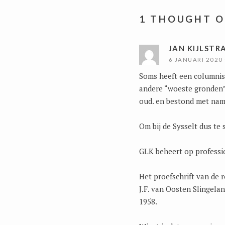
1 THOUGHT O
JAN KIJLSTR
6 JANUARI 2020
Soms heeft een columnist 
andere “woeste gronden”,
oud. en bestond met name 
Om bij de Sysselt dus te
GLK beheert op professio
Het proefschrift van de 
J.F. van Oosten Slingela
1958.