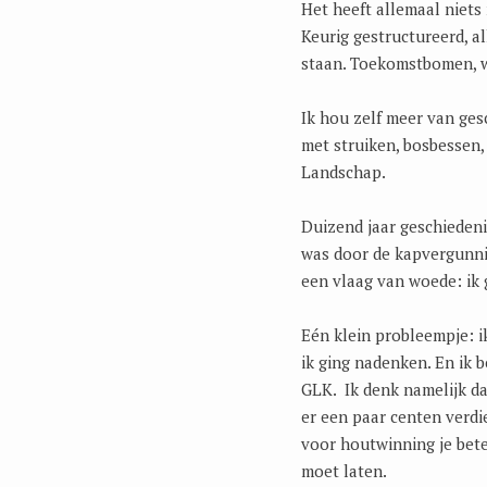
Het heeft allemaal niet
Keurig gestructureerd, a
staan. Toekomstbomen, w
Ik hou zelf meer van ges
met struiken, bosbessen, 
Landschap.
Duizend jaar geschiedeni
was door de kapvergunning
een vlaag van woede: ik
Eén klein probleempje: i
ik ging nadenken. En ik 
GLK. Ik denk namelijk d
er een paar centen verd
voor houtwinning je bet
moet laten.