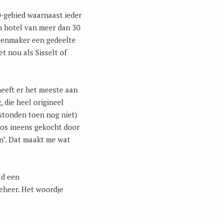
0-gebied waarnaast ieder
n hotel van meer dan 30
ppenmaker een gedeelte
t nou als Sisselt of
heeft er het meeste aan
, die heel origineel
stonden toen nog niet)
bos ineens gekocht door
en’. Dat maakt me wat
ld een
beheer. Het woordje