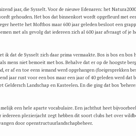
duizend jaar, die Sysselt. Voor de nieuwe Edenaren: het Natura200
ordt gehouden. Het bos dat binnenkort wordt opgefleurd met ee
oeger heette het Moftbos maar 600 jaar geleden besloot een gra
emen met als gevolg dat iedereen zich al 600 jaar afvraagt of je he
et ik dat de Sysselt zich daar prima vermaakte. Bos is bos en bos 
je als mens niet bemoeit met bos. Behalve dat er op de hoogste berg
, er af en toe eens iemand werd opgehangen (foeigesprekken be
zend jaar rust voor een bos maar een jaar of 40 geleden werd dat 
et Geldersch Landschap en Kasteelen. En die ging dat bos ‘beher
elijk een hele aparte vocabulaire. Een jachthut heet bijvoorbee
 iedereen plezierjacht zegt hebben dit soort clubs het over wild
ervangen door openstructuurlandschapbeheer.