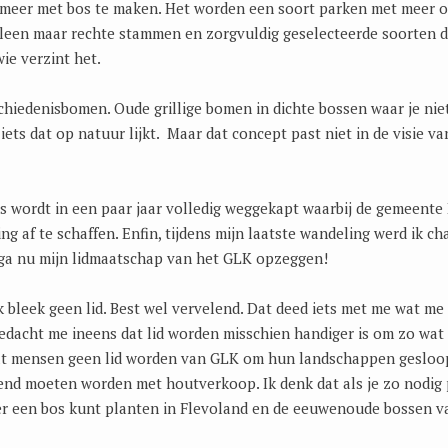
s meer met bos te maken. Het worden een soort parken met meer 
lleen maar rechte stammen en zorgvuldig geselecteerde soorten die
ie verzint het.
chiedenisbomen. Oude grillige bomen in dichte bossen waar je nie
iets dat op natuur lijkt. Maar dat concept past niet in de visie v
s wordt in een paar jaar volledig weggekapt waarbij de gemeente
 af te schaffen. Enfin, tijdens mijn laatste wandeling werd ik cha
 ga nu mijn lidmaatschap van het GLK opzeggen!
k bleek geen lid. Best wel vervelend. Dat deed iets met me wat m
bedacht me ineens dat lid worden misschien handiger is om zo wat 
at mensen geen lid worden van GLK om hun landschappen gesloo
iend moeten worden met houtverkoop. Ik denk dat als je zo nodig
er een bos kunt planten in Flevoland en de eeuwenoude bossen 