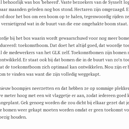
 al behoorlijk was bos ‘beheerd’. Vaste bezoekers van de Sysselt 
paar maanden geleden nog bos stond. Hectaren zijn omgezaagd. En
rd door het bos om een boom op te halen, tegenwoordig rijden ze
s vernietigend wat in de buurt van die ene omgehakte boom staat.
 bordje bij het bos waarin wordt gewaarschuwd voor nog meer bom
duceerd: toekomstboom. Dat doet het altijd goed, dat woordje to
ral de medewerkers van het GLK zelf. Toekomstbomen zijn bomen 
ontwikkeld. Er staat ook bij dat bomen die in de buurt van zo’n 
at de toekomstboom zich optimaal kan ontwikkelen. Nou zijn er b
m te vinden was want die zijn volledig weggekapt.
nieuw boompjes neerzetten en dat hebben ze op sommige plekken 
ve meter hoog met een wit vlaggetje er aan, zodat iedereen goed k
eplant. Gek genoeg worden die zou dicht bij elkaar gezet dat je
die bomen weer gekapt moeten worden omdat er geen toekomst voor
 bezig houden.