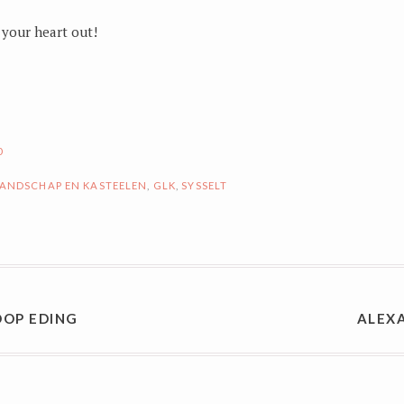
 your heart out!
0
ANDSCHAP EN KASTEELEN
,
GLK
,
SYSSELT
AVIGATIE
OOP EDING
ALEX