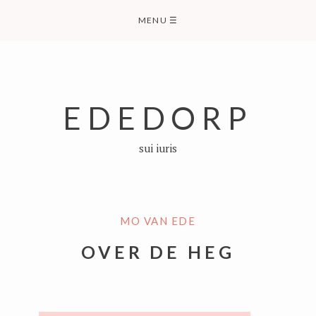
Skip
MENU
☰
to
content
EDEDORP
sui iuris
MO VAN EDE
OVER DE HEG