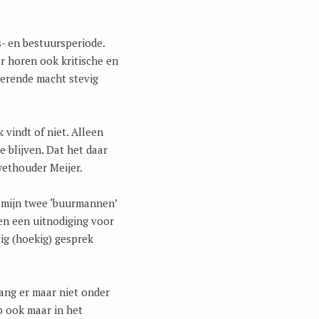
- en bestuursperiode.
ar horen ook kritische en
voerende macht stevig
vindt of niet. Alleen
 blijven. Dat het daar
 wethouder Meijer.
k mijn twee ‘buurmannen’
sen een uitnodiging voor
vig (hoekig) gesprek
ang er maar niet onder
p ook maar in het