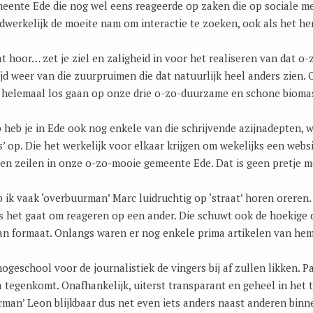
eente Ede die nog wel eens reageerde op zaken die op sociale m
dwerkelijk de moeite nam om interactie te zoeken, ook als het hem
t hoor… zet je ziel en zaligheid in voor het realiseren van dat o
ijd weer van die zuurpruimen die dat natuurlijk heel anders zien. O
 helemaal los gaan op onze drie o-zo-duurzame en schone bioma
p heb je in Ede ook nog enkele van die schrijvende azijnadepten,
’ op. Die het werkelijk voor elkaar krijgen om wekelijks een websi
n en zeilen in onze o-zo-mooie gemeente Ede. Dat is geen pretje 
b ik vaak ‘overbuurman’ Marc luidruchtig op ‘straat’ horen oreren.
ls het gaat om reageren op een ander. Die schuwt ook de hoekige 
n formaat. Onlangs waren er nog enkele prima artikelen van hem 
ogeschool voor de journalistiek de vingers bij af zullen likken. Pa
a tegenkomt. Onafhankelijk, uiterst transparant en geheel in het
rman’ Leon blijkbaar dus net even iets anders naast anderen binne