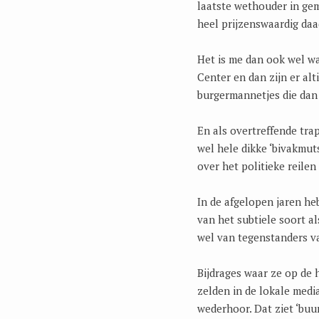
laatste wethouder in gem
heel prijzenswaardig daa
Het is me dan ook wel wa
Center en dan zijn er alt
burgermannetjes die dan
En als overtreffende tra
wel hele dikke ‘bivakmuts
over het politieke reile
In de afgelopen jaren he
van het subtiele soort a
wel van tegenstanders va
Bijdrages waar ze op de h
zelden in de lokale medi
wederhoor. Dat ziet ‘buu