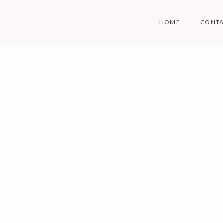
Skip
to
HOME
CONT
content