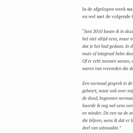
In de afgelopen week maa
en wel met de volgende t
“
Juni 2010 kwam ik in dez
het niet altijd eens, maar
dat je het had gedaan. In 
muts of integraal helm doo
Of er echt mensen wonen, w
waren van vreemden die de 
Een normaal gesprek in de 
gebeurt, maar ook over mij
de dood, begonnen normaal 
hoorde ik nog wel eens een
en minder. De een na de an
die blijven, wens ik dat er 
deel van uitmaakte.”