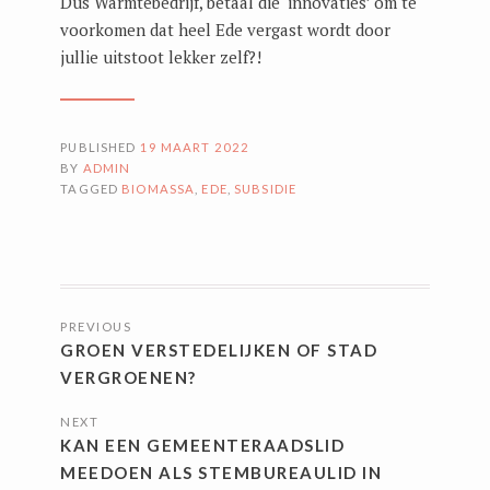
Dus Warmtebedrijf, betaal die ‘innovaties’ om te
voorkomen dat heel Ede vergast wordt door
jullie uitstoot lekker zelf?!
PUBLISHED
19 MAART 2022
BY
ADMIN
TAGGED
BIOMASSA
,
EDE
,
SUBSIDIE
BERICHTNAVIGATIE
PREVIOUS
GROEN VERSTEDELIJKEN OF STAD
VERGROENEN?
NEXT
KAN EEN GEMEENTERAADSLID
MEEDOEN ALS STEMBUREAULID IN