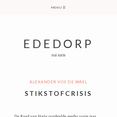
Skip
MENU
☰
to
content
EDEDORP
sui iuris
ALEXANDER VOS DE WAEL
STIKSTOFCRISIS
De Raad van State oordeelde medio vorig jaar