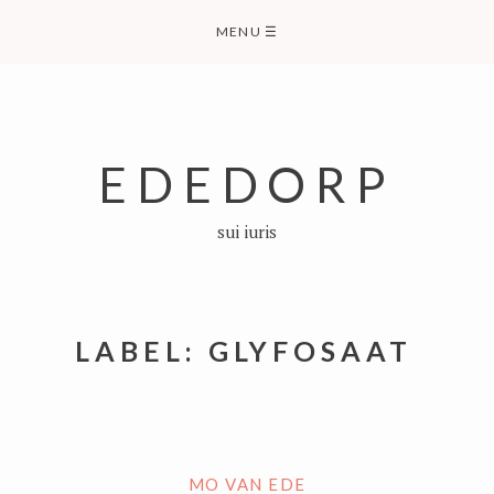
Skip
MENU
☰
to
content
EDEDORP
sui iuris
LABEL:
GLYFOSAAT
MO VAN EDE