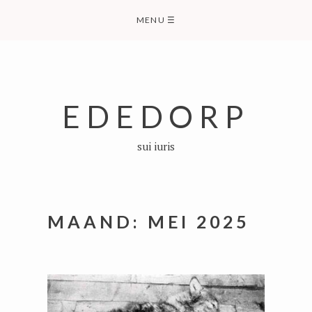
Skip
MENU
☰
to
content
EDEDORP
sui iuris
MAAND:
MEI 2025