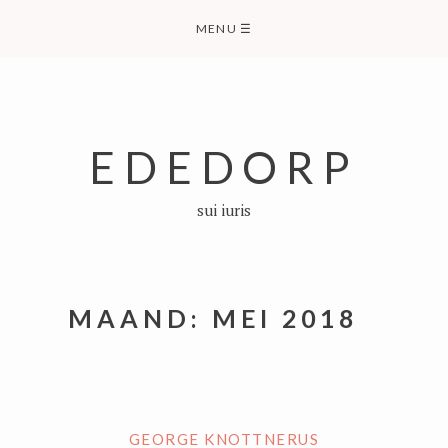
Skip
MENU
☰
to
content
EDEDORP
sui iuris
MAAND:
MEI 2018
GEORGE KNOTTNERUS