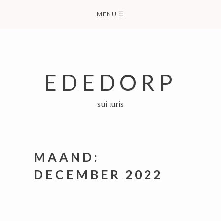
Skip
MENU
☰
to
content
EDEDORP
sui iuris
MAAND:
DECEMBER 2022