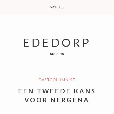
Skip
MENU
☰
to
content
EDEDORP
sui iuris
GASTCOLUMNIST
EEN TWEEDE KANS
VOOR NERGENA