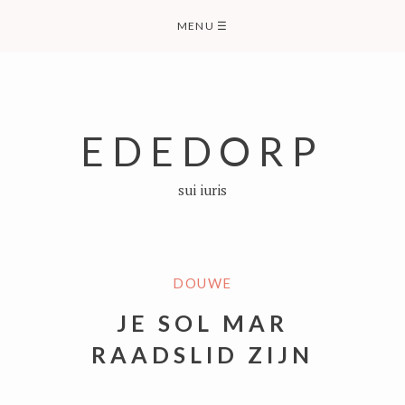
Skip
MENU
☰
to
content
EDEDORP
sui iuris
DOUWE
JE SOL MAR
RAADSLID ZIJN