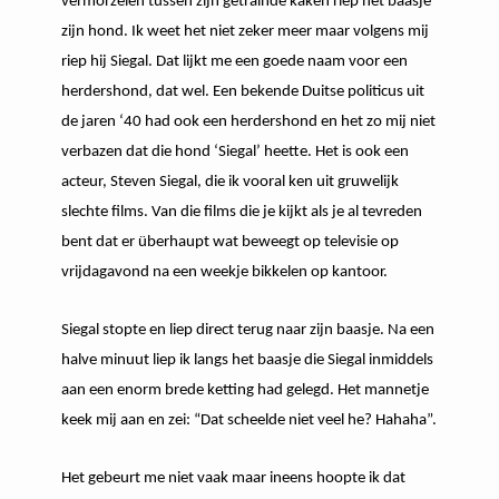
vermorzelen tussen zijn getrainde kaken riep het baasje
zijn hond. Ik weet het niet zeker meer maar volgens mij
riep hij Siegal. Dat lijkt me een goede naam voor een
herdershond, dat wel. Een bekende Duitse politicus uit
de jaren ‘40 had ook een herdershond en het zo mij niet
verbazen dat die hond ‘Siegal’ heette. Het is ook een
acteur, Steven Siegal, die ik vooral ken uit gruwelijk
slechte films. Van die films die je kijkt als je al tevreden
bent dat er überhaupt wat beweegt op televisie op
vrijdagavond na een weekje bikkelen op kantoor.
Siegal stopte en liep direct terug naar zijn baasje. Na een
halve minuut liep ik langs het baasje die Siegal inmiddels
aan een enorm brede ketting had gelegd. Het mannetje
keek mij aan en zei: “Dat scheelde niet veel he? Hahaha”.
Het gebeurt me niet vaak maar ineens hoopte ik dat