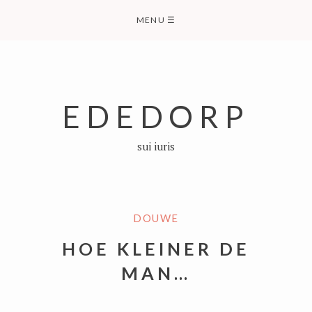
Skip
MENU
☰
to
content
EDEDORP
sui iuris
DOUWE
HOE KLEINER DE
MAN…