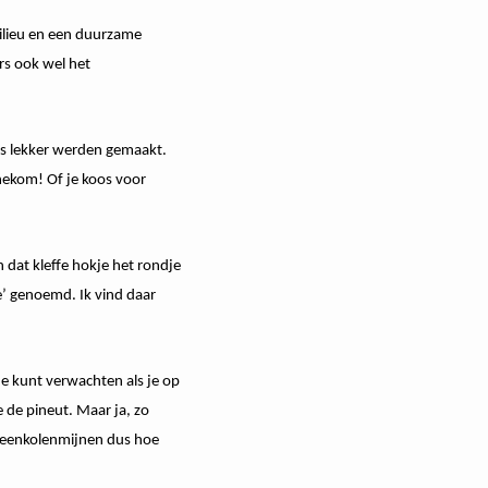
milieu en een duurzame
rs ook wel het
rs lekker werden gemaakt.
nekom! Of je koos voor
n dat kleffe hokje het rondje
e’ genoemd. Ik vind daar
je kunt verwachten als je op
 de pineut. Maar ja, zo
teenkolenmijnen dus hoe