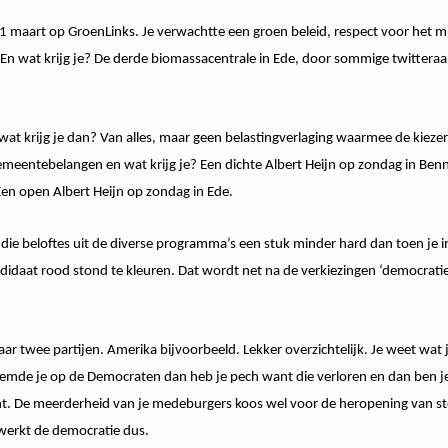
21 maart op GroenLinks. Je verwachtte een groen beleid, respect voor het 
 En wat krijg je? De derde biomassacentrale in Ede, door sommige twitteraa
wat krijg je dan? Van alles, maar geen belastingverlaging waarmee de kieze
meentebelangen en wat krijg je? Een dichte Albert Heijn op zondag in Ben
Een open Albert Heijn op zondag in Ede.
l die beloftes uit de diverse programma’s een stuk minder hard dan toen je i
andidaat rood stond te kleuren. Dat wordt net na de verkiezingen ‘democrati
r twee partijen. Amerika bijvoorbeeld. Lekker overzichtelijk. Je weet wat 
emde je op de Democraten dan heb je pech want die verloren en dan ben je
ht. De meerderheid van je medeburgers koos wel voor de heropening van s
o werkt de democratie dus.