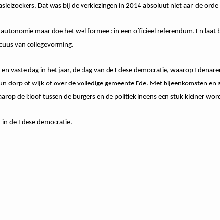
sielzoekers. Dat was bij de verkiezingen in 2014 absoluut niet aan de ord
utonomie maar doe het wel formeel: in een officieel referendum. En laat b
uus van collegevorming.
Een vaste dag in het jaar, de dag van de Edese democratie, waarop Edenare
hun dorp of wijk of over de volledige gemeente Ede. Met bijeenkomsten en
rop de kloof tussen de burgers en de politiek ineens een stuk kleiner word
n in de Edese democratie.