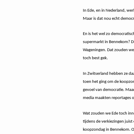
In Ede, en in Nederland, we
Maar is dat nou echt democr
En is het wel zo democratis
supermarkt in Bennekom? Dat
Wageningen. Dat zouden we r
toch best gek.
In Zwitserland hebben ze da
toen het ging om de koopzond
gevoel van democratie. Maar
media maakten reportages o
Wat zouden we Ede toch inno
tijdens de verkiezingen jui
koopzondag in Bennekom. Of 