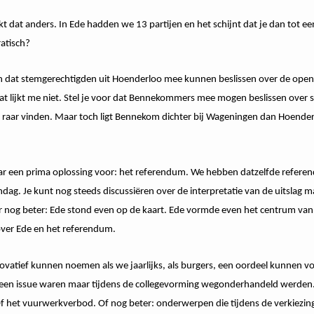
rkt dat anders. In Ede hadden we 13 partijen en het schijnt dat je dan tot
atisch?
ch dat stemgerechtigden uit Hoenderloo mee kunnen beslissen over de open
 lijkt me niet. Stel je voor dat Bennekommers mee mogen beslissen over 
aar vinden. Maar toch ligt Bennekom dichter bij Wageningen dan Hoenderl
ar een prima oplossing voor: het referendum. We hebben datzelfde refere
ag. Je kunt nog steeds discussiëren over de interpretatie van de uitslag maa
 nog beter: Ede stond even op de kaart. Ede vormde even het centrum van 
ver Ede en het referendum.
vatief kunnen noemen als we jaarlijks, als burgers, een oordeel kunnen v
st een issue waren maar tijdens de collegevorming wegonderhandeld werden. 
het vuurwerkverbod. Of nog beter: onderwerpen die tijdens de verkiezing