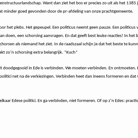
nstructuurlandschap. Want dan ziet het bos er precies zo uit als het 1385 
t minder goed gevonden door de pr-afdeling van onze prachtgemeente.
or het plebs. Het gepeupel. Een politicus neemt geen pauze. Een politicus v
n doen, een schorsing aanvragen. En dat geeft best leuke reacties! In het 
chorsen als niemand het ziet. In de raadszaal schijn je dat het beste te ku
akt zo’n schorsing extra belangrijk. *Kuch*
 doodgegooid in Ede is verbinden. We moeten verbinden. En ontmoeten. D
r politici net na de verkiezingen. Verbinden heet dan ineens formeren en dat
elkaar Edese politici. En ga verbinden, niet formeren. Of op z’n Edes: pract