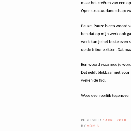
maar het creëren van een ope
Openstructuurlandschap: wa
Pauze. Pauze is een woord vo
ben dat op mijn werk ook gaa
werk kun je het beste even s
op de tribune zitten. Dat ma
Een woord waarmee je wordt
Dat geldt blijkbaar niet voo
weken de tijd.
Wees even eerlijk tegenover 
PUBLISHED
7 APRIL 2018
BY
ADMIN