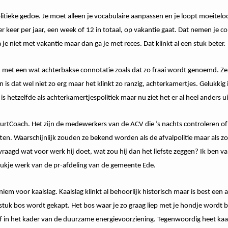
 politieke gedoe. Je moet alleen je vocabulaire aanpassen en je loopt moeite
vier keer per jaar, een week of 12 in totaal, op vakantie gaat. Dat nemen je coll
 je niet met vakantie maar dan ga je met reces. Dat klinkt al een stuk beter.
met een wat achterbakse connotatie zoals dat zo fraai wordt genoemd. Ze 
 is dat wel niet zo erg maar het klinkt zo ranzig, achterkamertjes. Gelukkig
is hetzelfde als achterkamertjespolitiek maar nu ziet het er al heel anders ui
urtCoach. Het zijn de medewerkers van de ACV die ’s nachts controleren of
zitten. Waarschijnlijk zouden ze bekend worden als de afvalpolitie maar als z
aagd wat voor werk hij doet, wat zou hij dan het liefste zeggen? Ik ben van 
kje werk van de pr-afdeling van de gemeente Ede.
iem voor kaalslag. Kaalslag klinkt al behoorlijk historisch maar is best een
tuk bos wordt gekapt. Het bos waar je zo graag liep met je hondje wordt bi
 in het kader van de duurzame energievoorziening. Tegenwoordig heet kaal