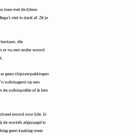
loos mee met de Edese
ega’s niet in dank af. Zit je
bestaan, die
 is er nu een ander woord
t.
 er geen chipsverpakkingen
o’n vuilnisagent op een
de vuilnispolitie of ik ben
 actueel woord voor Ede. Er
j de wortels afgezaagd in
slag geen kaalslag meer