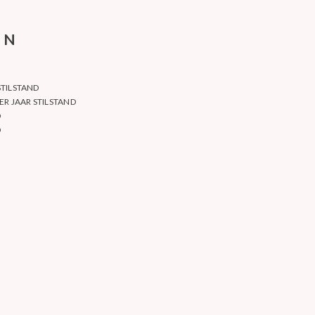
EN
STILSTAND
ER JAAR STILSTAND
D
D