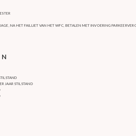
ESTER
AGE, NA HET FAILLIET VAN HET WFC, BETALEN MET INVOERING PARKEERVE
EN
STILSTAND
ER JAAR STILSTAND
D
D