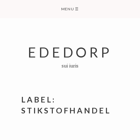
Skip
MENU
☰
to
content
EDEDORP
sui iuris
LABEL:
STIKSTOFHANDEL