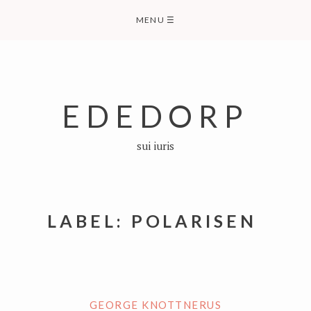
Skip
MENU
☰
to
content
EDEDORP
sui iuris
LABEL:
POLARISEN
GEORGE KNOTTNERUS