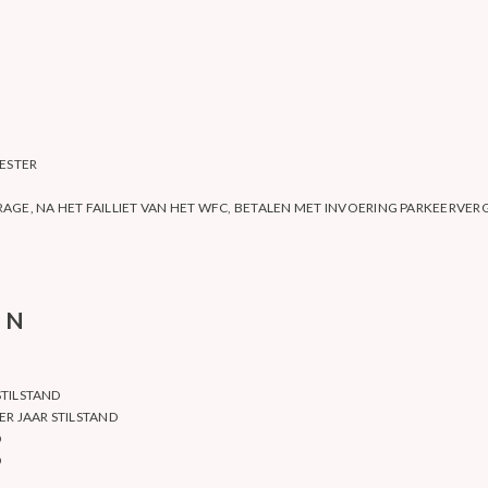
ESTER
AGE, NA HET FAILLIET VAN HET WFC, BETALEN MET INVOERING PARKEERVE
EN
STILSTAND
ER JAAR STILSTAND
D
D