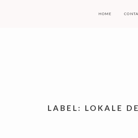
Skip
to
HOME
CONT
content
LABEL:
LOKALE D