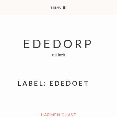
Skip
MENU
☰
to
content
EDEDORP
sui iuris
LABEL:
EDEDOET
HARMEN QUAST