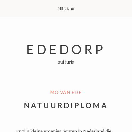
Skip
MENU
☰
to
content
EDEDORP
sui iuris
MO VAN EDE
NATUURDIPLOMA
Er zijn kleine groepjes figuren in Nederland die