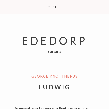
Skip
MENU
☰
to
content
EDEDORP
sui iuris
GEORGE KNOTTNERUS
LUDWIG
De muziek van Ludwig van Beethoven is dezer