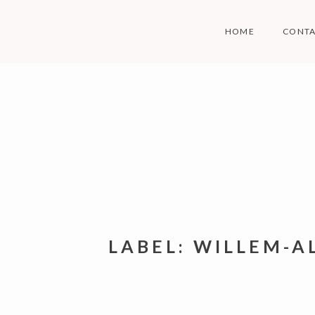
Skip
to
HOME
CONT
content
LABEL:
WILLEM-A