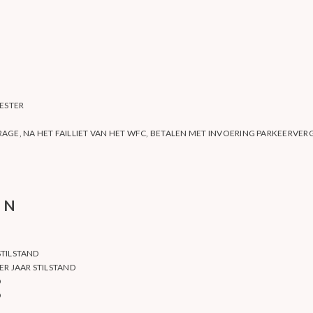
ESTER
AGE, NA HET FAILLIET VAN HET WFC, BETALEN MET INVOERING PARKEERVE
EN
STILSTAND
ER JAAR STILSTAND
D
D